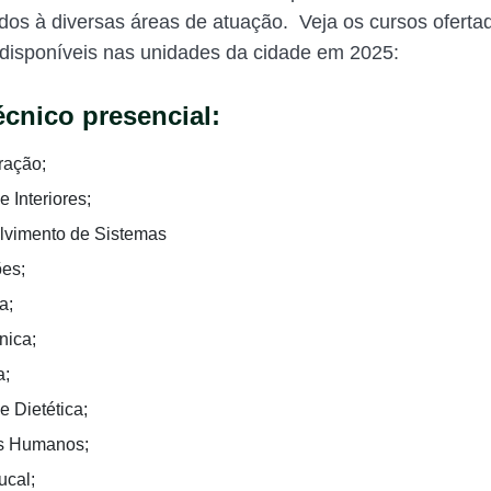
dos à diversas áreas de atuação. Veja os cursos oferta
disponíveis nas unidades da cidade em 2025:
écnico presencial:
ração;
 Interiores;
vimento de Sistemas
ões;
a;
nica;
a;
e Dietética;
s Humanos;
cal;