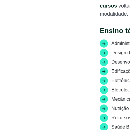
cursos
volta
modalidade, 
Ensino t
Administ
Design de
Desenvol
Edificaç
Eletrônic
Eletrotéc
Mecânic
Nutrição 
Recurso
Saúde Bu