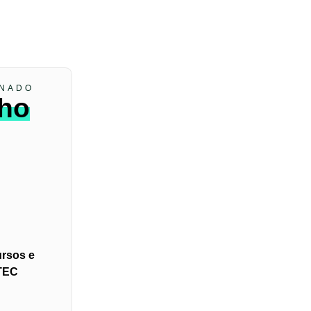
ONADO
nho
ursos e
ETEC