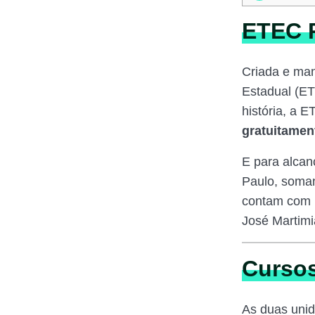
ETEC R
Criada e man
Estadual (ET
história, a E
gratuitamen
E para alcan
Paulo, soman
contam com 
José Martimi
Cursos
As duas uni