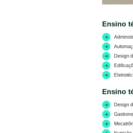
Ensino t
Administ
Automaçã
Design de
Edificaç
Eletrotéc
Ensino t
Design de
Gastrono
Mecatrôn