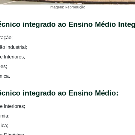
Imagem: Reprodução
écnico integrado ao Ensino Médio Integ
ração;
o Industrial;
 Interiores;
ões;
nica.
écnico integrado ao Ensino Médio:
 Interiores;
mia;
ica;