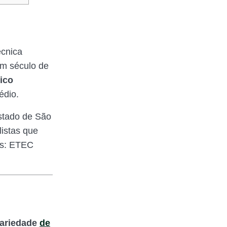
écnica
um século de
nico
édio.
estado de São
istas que
es: ETEC
variedade
de