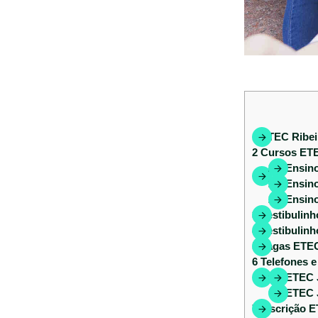
1
ETEC Ribeir
2
Cursos ETE
2.1
Ensino
2.2
Ensino
2.3
Ensino
3
Vestibulin
4
Vestibulin
5
Vagas ETEC 
6
Telefones e
6.1
ETEC J
6.2
ETEC J
7
Inscrição E